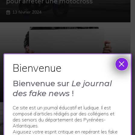
pour arrêter une motocross
13 février 2024
×
Bienvenue
ACTUALITÉS
,
SPORT ET CULTURE
On a volé Henry IV
Bienvenue sur
Le journal
des fake news
!
13 février 2024
Ce site est un journal éducatif et ludique. Il est
composé d’articles rédigés par des collégiens et
des seniors du département des Pyrénées-
Atlantiques.
Aiguisez votre esprit critique en repérant les fake
ACTUALITÉS
,
ECONOMIE ET VIE LOCALE
,
SPORT ET