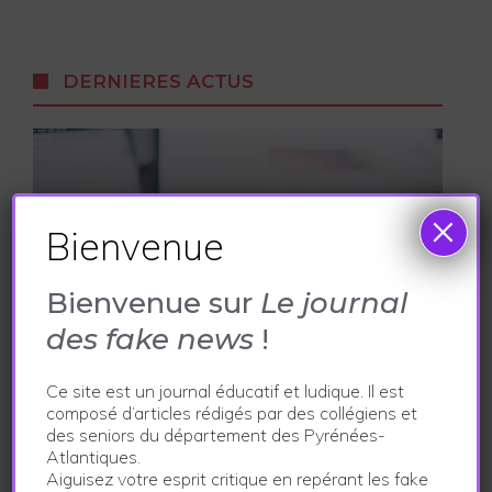
DERNIERES ACTUS
×
Bienvenue
Bienvenue sur
Le journal
des fake news
!
En Route Pour La 2° Edition !
Ce site est un journal éducatif et ludique. Il est
composé d’articles rédigés par des collégiens et
14 décembre 2023
des seniors du département des Pyrénées-
Atlantiques.
Aiguisez votre esprit critique en repérant les fake