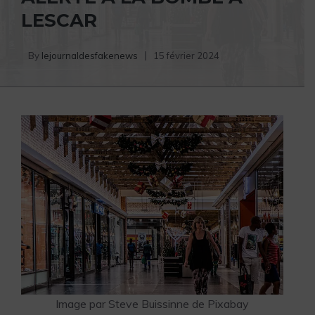
LESCAR
By
lejournaldesfakenews
15 février 2024
Image par
Steve Buissinne
de
Pixabay