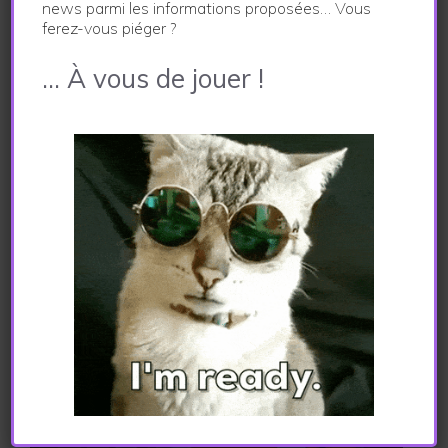
news parmi les informations proposées… Vous
ferez-vous piéger ?
… À vous de jouer !
Aude WTFake, La Marraine Du
Projet A Un Message Pour Vous
!
24 février 2023