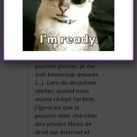
Cet atelier
m’a
beaucoup
plu. Je n’ai
pas vu la demi-
journée passer, je me
suis beaucoup amusée
(…). Lors du deuxième
atelier, quand nous
avons rédigé l’article,
j’ignorais que je
pouvais aller chercher
des photos libres de
droit sur Internet et