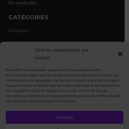
En savoir plus...
CATEGORIES
Actualités
Environnement
Gérer le consentement aux
cookies
Economie et vie locale
Pour offrir les meilleures expériences, nous utilisons des
Sport et culture
technologies telles que les cookies pour stocker et/ou accéder aux
informations des appareils. Le fait de consentir à ces technologies
nous permettra de traiter des données telles que le comportement
Faits divers
de navigation ou les ID uniques sur ce site. Le fait de ne pas
consentir ou de retirer son consentement peut avoir un effet négatif
sur certaines caractéristiques et fonctions.
Accepter
© 2023 La Fibre64