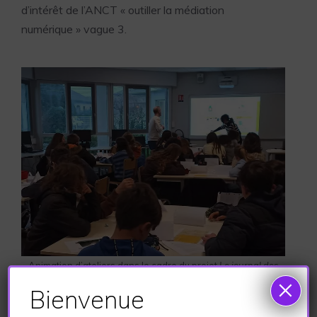
d’intérêt de
l’ANCT « outiller la médiation
numérique » vague 3.
Animation d’ateliers dans le cadre du projet
Le journal des
×
fake news
au collège d’Arudy (64)
Bienvenue