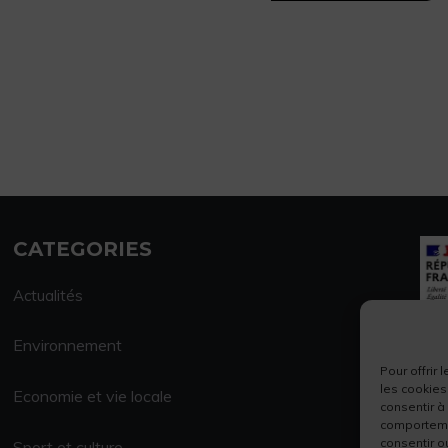
CATEGORIES
Actualités
Environnement
Pour offrir
les cookies
Economie et vie locale
consentir à
comportemen
consentir o
Sport et culture