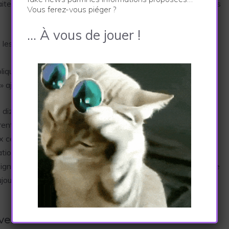
aite que le théâtre devienne un passage obligé au collège dès
Vous ferez-vous piéger ?
… À vous de jouer !
s les Pyrénées-Atlantiques, commencent à douter de ce
lique Malorie, élève de 5e.
 » ajoute Franck, en 4e.
 dizaine d’élèves est allée demander au Principal du collège
entissage à la rentrée 2024. Celui-ci leur a confirmé que ce
ux cents élèves ont créé un chahut dans la cour de récréation
rbations de cours ont été signalées. De nombreux élèves sont
igne de protestation. Le Principal n’a pas donné suite à notre
oujours pas été promulgué. Cette annonce reste donc
ves se révoltent.