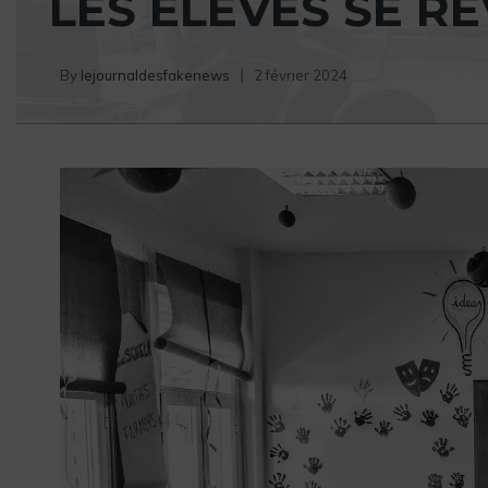
LES ÉLÈVES SE R
By
lejournaldesfakenews
2 février 2024