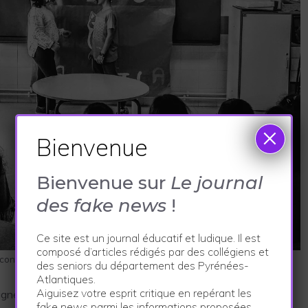
×
Bienvenue
Bienvenue sur
Le journal
des fake news
!
Ce site est un journal éducatif et ludique. Il est
composé d’articles rédigés par des collégiens et
 contenu Pixabay, par Josan76
des seniors du département des Pyrénées-
Atlantiques.
Aiguisez votre esprit critique en repérant les
ement du théâtre au collège, les élèves s’interrogent.
fake news parmi les informations proposées…