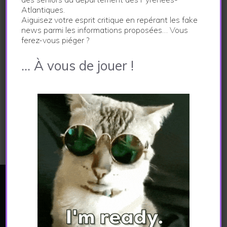
29 avril 2024
Atlantiques.
Aiguisez votre esprit critique en repérant les fake
Découverte inattendue sur les premières Fêtes de
news parmi les informations proposées… Vous
Bayonne
ferez-vous piéger ?
11 avril 2024
… À vous de jouer !
L’été toute l’année au Pays basque
3 avril 2024
Un billet dollar français
2 avril 2024
LE JOURNAL DES FAKE NEWS
Ce site constitue le support d'un projet pédagogique