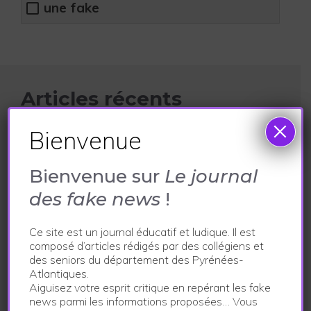
une fake
Articles récents
×
Bienvenue
Un poisson clown trouvé dans le port de Saint-
Jean-de-Luz !
Bienvenue sur
Le journal
2 mai 2024
des fake news
!
Une prison va être bâtie près du collège de Morlaàs !
29 avril 2024
Ce site est un journal éducatif et ludique. Il est
Découverte inattendue sur les premières Fêtes de
composé d’articles rédigés par des collégiens et
Bayonne
des seniors du département des Pyrénées-
Atlantiques.
11 avril 2024
Aiguisez votre esprit critique en repérant les fake
L’été toute l’année au Pays basque
news parmi les informations proposées… Vous