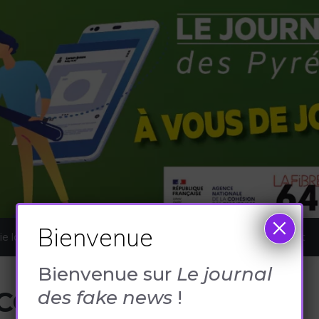
×
Bienvenue
e locale
Sport et culture
Faits divers
Le projet
Bienvenue sur
Le journal
COLAT NOIR
des fake news
!