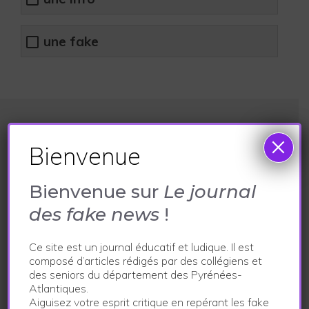
une fake
Articles récents
×
Bienvenue
Un poisson clown trouvé dans le port de Saint-
Jean-de-Luz !
Bienvenue sur
Le journal
2 mai 2024
des fake news
!
Une prison va être bâtie près du collège de Morlaàs !
Ce site est un journal éducatif et ludique. Il est
29 avril 2024
composé d’articles rédigés par des collégiens et
Découverte inattendue sur les premières Fêtes de
des seniors du département des Pyrénées-
Atlantiques.
Bayonne
Aiguisez votre esprit critique en repérant les fake
11 avril 2024