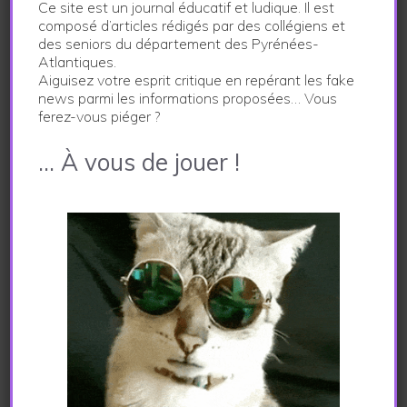
Ce site est un journal éducatif et ludique. Il est
composé d’articles rédigés par des collégiens et
des seniors du département des Pyrénées-
Atlantiques.
Aiguisez votre esprit critique en repérant les fake
En Route Pour La 2° Edition !
news parmi les informations proposées… Vous
ferez-vous piéger ?
14 décembre 2023
… À vous de jouer !
Aude WTFake, La Marraine Du
Projet A Un Message Pour Vous
!