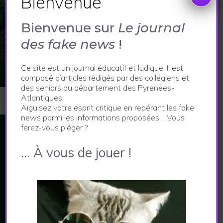
Bienvenue
Bienvenue sur
Le journal
ECONOMIE ET VIE LOCALE
des fake news
!
Un abri tellurique d’exception
Ce site est un journal éducatif et ludique. Il est
24 avril 2023
composé d’articles rédigés par des collégiens et
des seniors du département des Pyrénées-
Atlantiques.
Aiguisez votre esprit critique en repérant les fake
news parmi les informations proposées… Vous
ferez-vous piéger ?
LE JOURNAL DES FAKE NEWS
… À vous de jouer !
Ce site constitue le support d'un projet pédagogique
visant à aiguiser l'esprit critique.
Les articles publiés dans ce journal sont créés par
les collégiens et les seniors des Pyrénées-
Atlantiques à l'issue d'un parcours de médiation