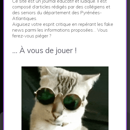
Ce site est un journal éducatif et ludique. Il est
LE JOURNAL DES FAKE NEWS
composé d’articles rédigés par des collégiens et
des seniors du département des Pyrénées-
Atlantiques.
Ce site constitue le support d'un projet pédagogique
Aiguisez votre esprit critique en repérant les fake
visant à aiguiser l'esprit critique.
news parmi les informations proposées… Vous
Les articles publiés dans ce journal sont créés par
ferez-vous piéger ?
les collégiens et les seniors des Pyrénées-
… À vous de jouer !
Atlantiques à l'issue d'un parcours de médiation
numérique.
En savoir plus...
CATEGORIES
Actualités
Environnement
Gérer le consentement aux
cookies
Economie et vie locale