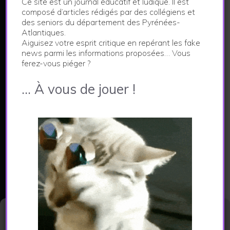
Ce site est un journal éducatif et ludique. Il est
LE JOURNAL DES FAKE NEWS
composé d’articles rédigés par des collégiens et
des seniors du département des Pyrénées-
Atlantiques.
Ce site constitue le support d'un projet pédagogique
Aiguisez votre esprit critique en repérant les fake
visant à aiguiser l'esprit critique.
news parmi les informations proposées… Vous
Les articles publiés dans ce journal sont créés par
ferez-vous piéger ?
les collégiens et les seniors des Pyrénées-
… À vous de jouer !
Atlantiques à l'issue d'un parcours de médiation
numérique.
En savoir plus...
CATEGORIES
Actualités
Environnement
Gérer le consentement aux
cookies
Economie et vie locale