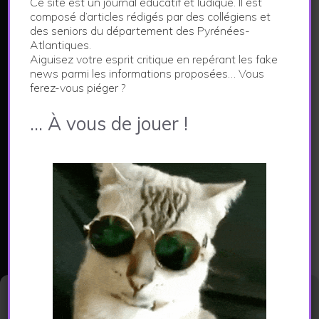
Ce site est un journal éducatif et ludique. Il est
LE JOURNAL DES FAKE NEWS
composé d’articles rédigés par des collégiens et
des seniors du département des Pyrénées-
Atlantiques.
Ce site constitue le support d'un projet pédagogique
Aiguisez votre esprit critique en repérant les fake
visant à aiguiser l'esprit critique.
news parmi les informations proposées… Vous
Les articles publiés dans ce journal sont créés par
ferez-vous piéger ?
les collégiens et les seniors des Pyrénées-
… À vous de jouer !
Atlantiques à l'issue d'un parcours de médiation
numérique.
En savoir plus...
CATEGORIES
Actualités
Environnement
Gérer le consentement aux
cookies
Economie et vie locale