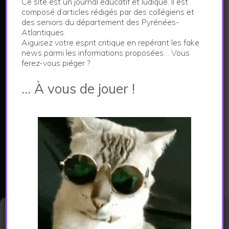
Ce site est un journal éducatif et ludique. Il est
LE JOURNAL DES FAKE NEWS
composé d’articles rédigés par des collégiens et
des seniors du département des Pyrénées-
Atlantiques.
Ce site constitue le support d'un projet pédagogique
Aiguisez votre esprit critique en repérant les fake
visant à aiguiser l'esprit critique.
news parmi les informations proposées… Vous
Les articles publiés dans ce journal sont créés par
ferez-vous piéger ?
les collégiens et les seniors des Pyrénées-
… À vous de jouer !
Atlantiques à l'issue d'un parcours de médiation
numérique.
En savoir plus...
CATEGORIES
Actualités
Environnement
Gérer le consentement aux
cookies
Economie et vie locale