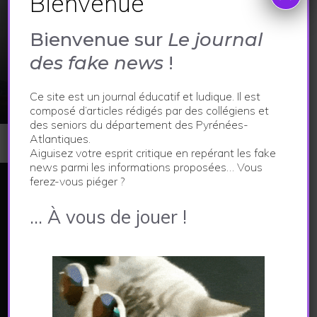
Bienvenue
ACTUALITÉS
,
ECONOMIE ET VIE LOCALE
,
SPORT ET
CULTURE
Bienvenue sur
Le journal
17 tonnes qui font déplacer la
des fake news
!
ministre de la culture
Ce site est un journal éducatif et ludique. Il est
29 janvier 2024
composé d’articles rédigés par des collégiens et
des seniors du département des Pyrénées-
Atlantiques.
Aiguisez votre esprit critique en repérant les fake
news parmi les informations proposées… Vous
ferez-vous piéger ?
LE JOURNAL DES FAKE NEWS
… À vous de jouer !
Ce site constitue le support d'un projet pédagogique
visant à aiguiser l'esprit critique.
Les articles publiés dans ce journal sont créés par
les collégiens et les seniors des Pyrénées-
Atlantiques à l'issue d'un parcours de médiation