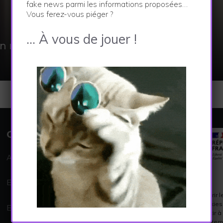
fake news parmi les informations proposées…
Vous ferez-vous piéger ?
… À vous de jouer !
un message pour vous !
CATEGORIES
Actualités
Environnement
Pour offrir
les cookies
Economie et vie locale
consentir à
comportemen