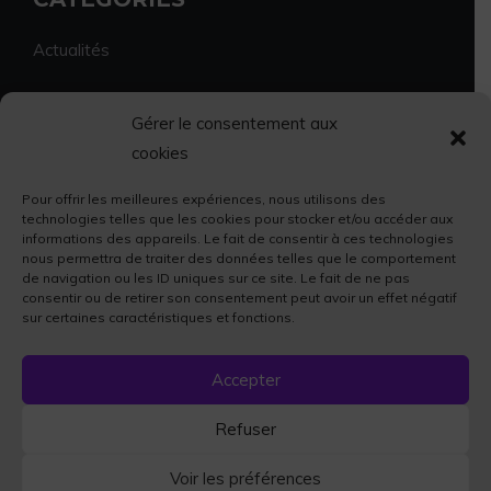
Actualités
Environnement
Gérer le consentement aux
cookies
Economie et vie locale
Pour offrir les meilleures expériences, nous utilisons des
Sport et culture
technologies telles que les cookies pour stocker et/ou accéder aux
informations des appareils. Le fait de consentir à ces technologies
nous permettra de traiter des données telles que le comportement
Faits divers
de navigation ou les ID uniques sur ce site. Le fait de ne pas
consentir ou de retirer son consentement peut avoir un effet négatif
sur certaines caractéristiques et fonctions.
Accepter
© 2023 La Fibre64
Refuser
Mentions Légales
À Propos
Contact
Voir les préférences