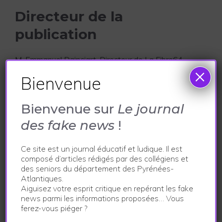
Directeur de la
publication
M. Emmanuel Dainciart, Directeur de La Fibre64
×
Bienvenue
Hébergement
Bienvenue sur
Le journal
Héliantis – Centre Ama Dablam – 20 rue Johannes
des fake news
!
Kepler – 64000 Pau
Ce site est un journal éducatif et ludique. Il est
Protection des données,
composé d’articles rédigés par des collégiens et
transparence et recours
des seniors du département des Pyrénées-
Atlantiques.
Aiguisez votre esprit critique en repérant les fake
Un cookie vous est proposé, il sert à ne pas afficher
news parmi les informations proposées… Vous
ferez-vous piéger ?
le pop-up à chaque visite. Si vous souhaitez nous